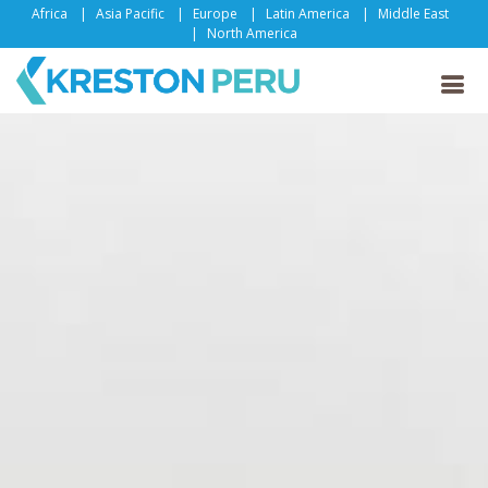
Africa
Asia Pacific
Europe
Latin America
Middle East
North America